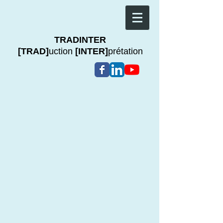
TRADINTER
[TRAD]
uction
[INTER]
prétation