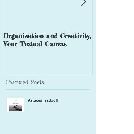
Organization and Creativity,
Translation o
Your Textual Canvas
which is it?
Featured Posts
Astuces TradooIT