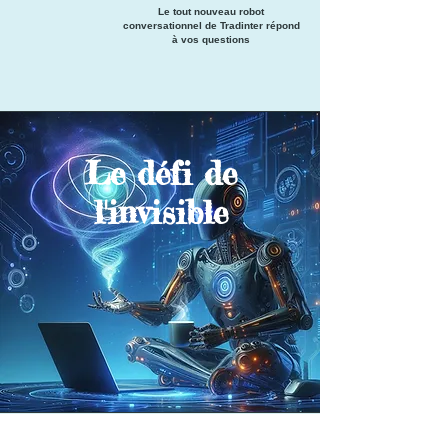
Le tout nouveau robot
conversationnel de Tradinter répond
à vos questions
Le défi de
l'invisible
Recherche d'emploi