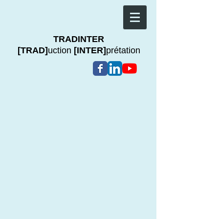
TRADINTER
[TRAD]
uction
[INTER]
prétation