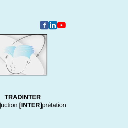
TRADINTER
]
uction
[INTER]
prétation