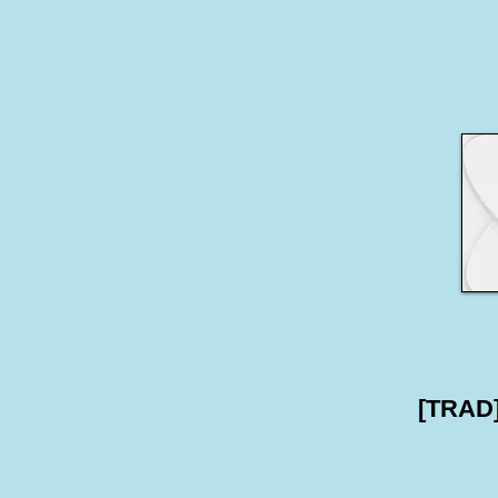
Tradinter’s brandneuer Chatbot
[TRAD
beantwortet Ihre Fragen