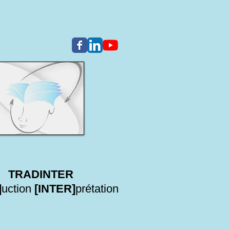
TRADINTER
]
uction
[INTER]
prétation