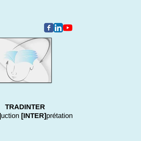
TRADINTER
]
uction
[INTER]
prétation