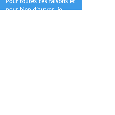
Pour toutes ces raisons et
pour bien d’autres, je
recommande sans
hésitation la candidature
de Madame Sylvie
Lemieux pour un poste en
formation, en traduction
et en révision.
N’hésitez pas à me
contacter pour de plus
amples informations.
En vous remerciant à