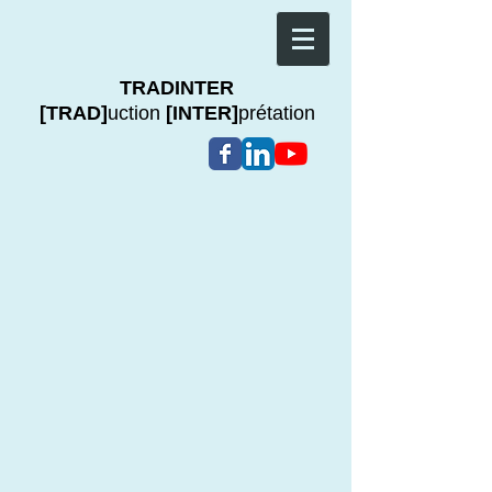
TRADINTER
[TRAD]
uction
[INTER]
prétation