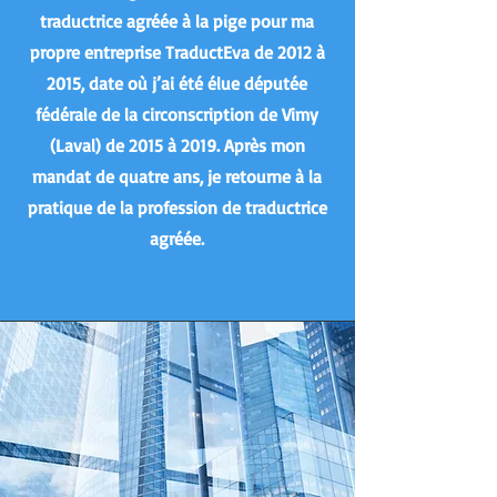
traductrice agréée à la pige pour ma
propre entreprise TraductEva de 2012 à
2015, date où j’ai été élue députée
fédérale de la circonscription de Vimy
(Laval) de 2015 à 2019. Après mon
mandat de quatre ans, je retourne à la
pratique de la profession de traductrice
agréée.