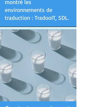
montré les
environnements de
traduction : TradooIT, SDL.