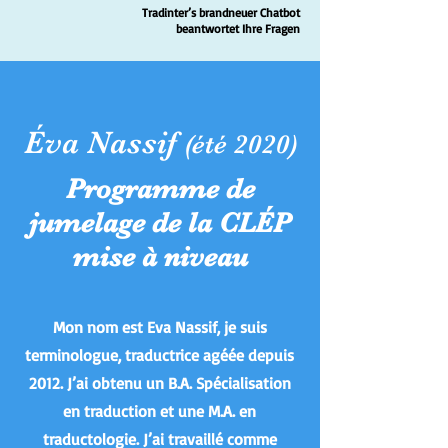
Tradinter’s brandneuer Chatbot
beantwortet Ihre Fragen
Éva Nassif
(été 2020)
Programme de
jumelage de la CLÉP
mise à niveau
Mon nom est Eva Nassif, je suis
terminologue, traductrice agéée depuis
2012. J’ai obtenu un B.A. Spécialisation
en traduction et une M.A. en
traductologie. J’ai travaillé comme