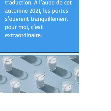
traduction. À l’aube de cet
automne 2021, les portes
s’ouvrent tranquillement
pour moi, c’est
extraordinaire.