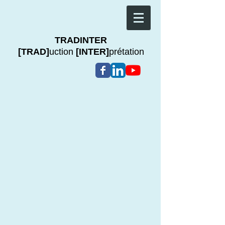
TRADINTER
[TRAD]
uction
[INTER]
prétation