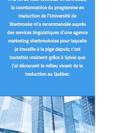
la coordonnatrice du programme en
traduction de l’Université de
Sherbrooke m’a recommandée auprès
des services linguistiques d’une agence
marketing sherbrookoise pour laquelle
je travaille à la pige depuis; c’est
toutefois vraiment grâce à Sylvie que
j’ai découvert le milieu vivant de la
traduction au Québec.