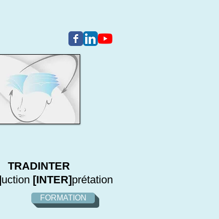
TRADINTER
]
uction
[INTER]
prétation
FORMATION