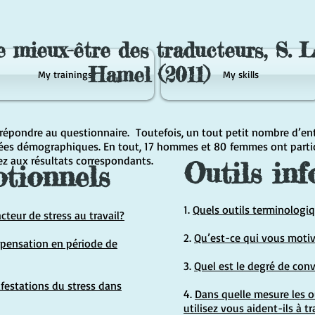
e mieux-être des traducteurs, S. 
Hamel (2011)
My trainings
My skills
épondre au questionnaire. Toutefois, un tout petit nombre d’ent
ées démographiques. En tout, 17 hommes et 80 femmes ont partici
ez aux résultats correspondants.
Outils in
tionnels
1.
Quels outils terminologiq
acteur de stress au travail?
2.
Qu’est-ce qui vous motive
mpensation en période de
3.
Quel est le degré de convi
ifestations du stress dans
4.
Dans quelle mesure les o
utilisez vous aident-ils à t