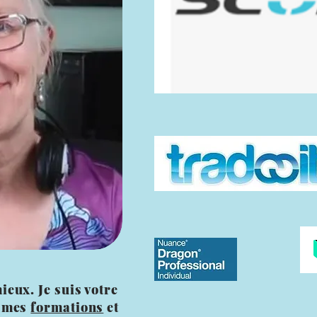
eux. Je suis votre
z mes
formations
et