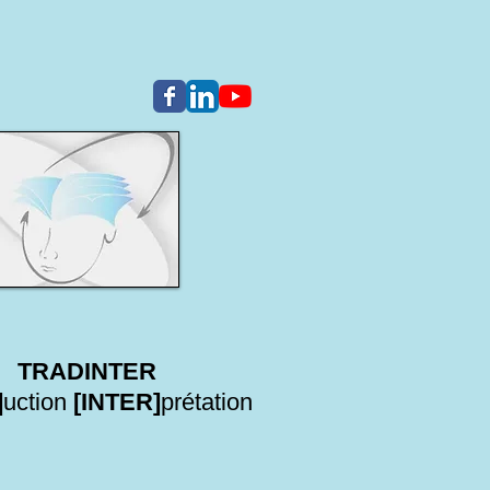
TRADINTER
]
uction
[INTER]
prétation