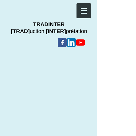
TRADINTER
[TRAD]
uction
[INTER]
prétation