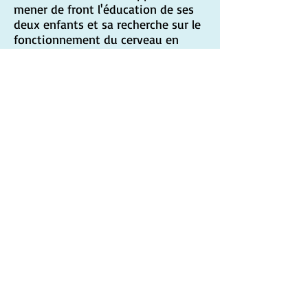
mener de front l'éducation de ses
deux enfants et sa recherche sur le
fonctionnement du cerveau en
interprétation. Chargée de cours au
baccalauréat, elle fait également de
la traduction à la pige.
Plus tard, dans le cadre d'un
séminaire du Mouvement
Humanisation, elle s'interroge sur
les nombreuses crises auxquelles
l'être humain est confronté. C'est
un tournant dans sa carrière. Elle
prend conscience de l'importance
du bonheur pour l'être humain et
elle s'engage à développer son
expertise pour aider ses collègues à
augmenter leur bien-être au travail.
Abonnez-vous à l'infolettre