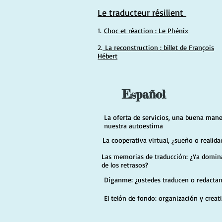
Le traducteur résilient
1.
Choc et réaction : Le Phénix
2.
La reconstruction : billet de François
Hébert
E
spañol
La oferta de servicios, una buena mane
nuestra autoestima
La cooperativa virtual, ¿sueño o realida
Las memorias de traducción: ¿Ya domina
de los retrasos?
Díganme: ¿ustedes traducen o redacta
El telón de fondo: organización y creat