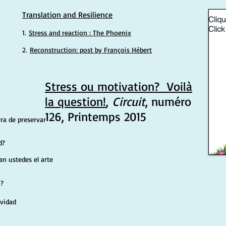
Translation and Resilience
Cliqu
Click
1.
Stress and reaction : The Phoenix
2.
Reconstruction: post by François Hébert
Stress ou motivation? Voilà
la question!
,
Circuit
, numéro
126, Printemps 2015
ra de preservar
d?
n ustedes el arte
n?
ividad