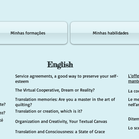
Minhas formações
Minhas habilidades
English
L’off
Service agreements, a good way to preserve your self-
mante
esteem
The Virtual Cooperative, Dream or Reality?
La co
Translation memories: Are you a master in the art of
Le me
nte?
quilting?
nell’a
Translation or creation, which is it?
ez?
Ditem
té
Organization and Creativity, Your Textual Canvas
Lo sc
Translation and Consciousness: a State of Grac
e