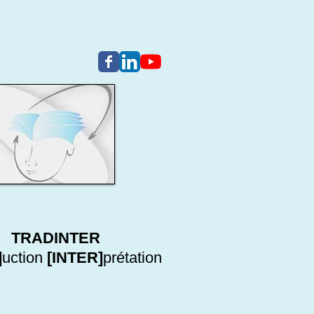
TRADINTER
]
uction
[INTER]
prétation