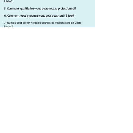
loisirs?
5.
Comment qualifieriez-vous votre réseau professionnel?
6.
Comment vous y prenez-vous pour vous tenir à jour?
7.
Quelles sont les principales sources de valorisation de votre
travai
l?
Outils informatiques
1.
Quels outils terminologiques utilisez-vous?
2.
Qu’est-ce qui vous motive à les utiliser?
3.
Quel est le degré de convivialité de ces outils?
4.
Dans quelle mesure les outils terminologiques que
vous utilisez vous aident-ils à traduire plus rapidement et
plus efficacement?
5.
Quelles mémoires de traduction utilisez-vous?
6.
Qu’est-ce qui vous motive à les utiliser?
7.
Quel est le degré de convivialité de ces outils?
8.
Dans quelle mesure les mémoires de traduction que
vous utilisez vous aident-elles à traduire plus rapidement
et plus efficacement?