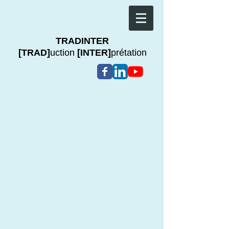
TRADINTER
[TRAD]
uction
[INTER]
prétation